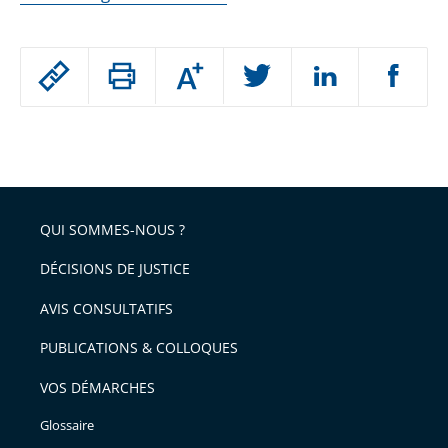
Passer
Augmenter
le
ou
réduire
partage
Passer
la
taille
de
le
de
la
l'article
partage
police
pour
de
arriver
QUI SOMMES-NOUS ?
l'article
après
pour
DÉCISIONS DE JUSTICE
arriver
AVIS CONSULTATIFS
avant
PUBLICATIONS & COLLOQUES
VOS DÉMARCHES
Glossaire