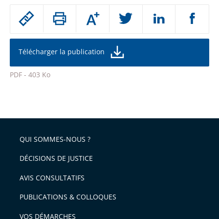
Passer
Augmenter
le
ou
réduire
partage
la
taille
de
Télécharger la publication
de
la
l'article
police
PDF - 403 Ko
pour
Passer
arriver
le
après
partage
de
QUI SOMMES-NOUS ?
l'article
pour
DÉCISIONS DE JUSTICE
arriver
AVIS CONSULTATIFS
avant
PUBLICATIONS & COLLOQUES
VOS DÉMARCHES