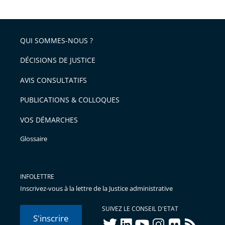
la
l'article
partage
police
pour
de
arriver
QUI SOMMES-NOUS ?
l'article
après
pour
DÉCISIONS DE JUSTICE
arriver
AVIS CONSULTATIFS
avant
PUBLICATIONS & COLLOQUES
VOS DÉMARCHES
Glossaire
INFOLETTRE
Inscrivez-vous à la lettre de la Justice administrative
SUIVEZ LE CONSEIL D'ETAT
S'inscrire
twitter
linkedIn
youtube
instagram
flickr
rss