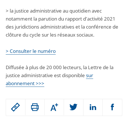
> la justice administrative au quotidien avec
notamment la parution du rapport d'activité 2021
des juridictions administratives et la conférence de
clôture du cycle sur les réseaux sociaux.
> Consulter le numéro
Diffusée à plus de 20 000 lecteurs, la Lettre de la
justice administrative est disponible
sur
abonnement >>>
Passer
Augmenter
le
ou
réduire
partage
Passer
la
taille
de
le
de