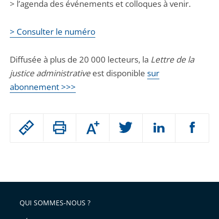
> l’agenda des événements et colloques à venir.
> Consulter le numéro
Diffusée à plus de 20 000 lecteurs, la
Lettre de la
justice administrative
est disponible
sur
abonnement >>>
Passer
Augmenter
le
ou
réduire
partage
Passer
la
taille
de
le
de
la
l'article
partage
police
pour
de
arriver
QUI SOMMES-NOUS ?
l'article
après
pour