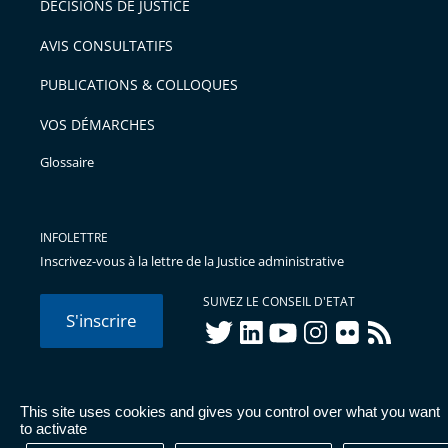
DÉCISIONS DE JUSTICE
arriver
AVIS CONSULTATIFS
avant
PUBLICATIONS & COLLOQUES
VOS DÉMARCHES
Glossaire
INFOLETTRE
Inscrivez-vous à la lettre de la Justice administrative
SUIVEZ LE CONSEIL D'ETAT
S'inscrire
twitter
linkedIn
youtube
instagram
flickr
rss
This site uses cookies and gives you control over what you want
© Conseil d'État 2026 -
Mentions légales
-
Cookies
-
Données
to activate
personnelles
-
Publications administratives
-
Accessibilité :