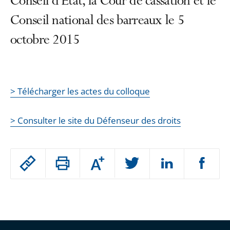
Conseil d’État, la Cour de cassation et le
Conseil national des barreaux le 5
octobre 2015
> Télécharger les actes du colloque
> Consulter le site du Défenseur des droits
Passer
Augmenter
le
ou
réduire
partage
Passer
la
taille
de
le
de
la
l'article
partage
police
pour
de