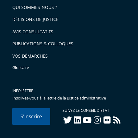
arriver
QUI SOMMES-NOUS ?
l'article
après
pour
DÉCISIONS DE JUSTICE
arriver
AVIS CONSULTATIFS
avant
PUBLICATIONS & COLLOQUES
VOS DÉMARCHES
Glossaire
INFOLETTRE
Inscrivez-vous à la lettre de la Justice administrative
SUIVEZ LE CONSEIL D'ETAT
S'inscrire
twitter
linkedIn
youtube
instagram
flickr
rss