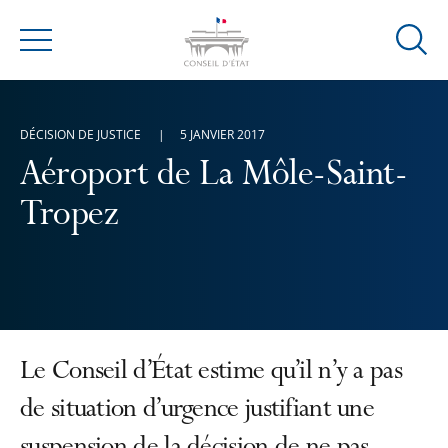
Ouvrir
Menu
la
modal
de
DÉCISION DE JUSTICE
5 JANVIER 2017
reche
Aéroport de La Môle-Saint-
Tropez
Le Conseil d’État estime qu’il n’y a pas
de situation d’urgence justifiant une