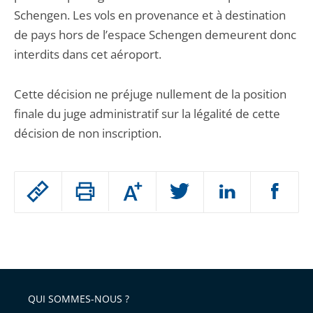
Schengen. Les vols en provenance et à destination
de pays hors de l’espace Schengen demeurent donc
interdits dans cet aéroport.
Cette décision ne préjuge nullement de la position
finale du juge administratif sur la légalité de cette
décision de non inscription.
Passer
Augmenter
le
ou
réduire
partage
Passer
la
taille
de
le
de
la
l'article
partage
police
pour
de
arriver
QUI SOMMES-NOUS ?
l'article