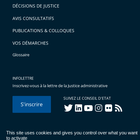
après
pour
DÉCISIONS DE JUSTICE
arriver
AVIS CONSULTATIFS
avant
PUBLICATIONS & COLLOQUES
VOS DÉMARCHES
Glossaire
INFOLETTRE
Inscrivez-vous à la lettre de la Justice administrative
SUIVEZ LE CONSEIL D'ETAT
S'inscrire
twitter
linkedIn
youtube
instagram
flickr
rss
This site uses cookies and gives you control over what you want
© Conseil d'État 2026 -
Mentions légales
-
Cookies
-
Données
to activate