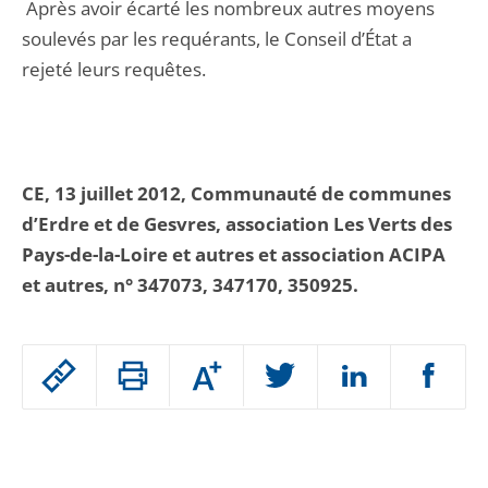
Après avoir écarté les nombreux autres moyens
soulevés par les requérants, le Conseil d’État a
rejeté leurs requêtes.
CE, 13 juillet 2012, Communauté de communes
d’Erdre et de Gesvres, association Les Verts des
Pays-de-la-Loire et autres et association ACIPA
et autres, n° 347073, 347170, 350925.
Passer
Augmenter
le
ou
réduire
partage
Passer
la
taille
de
le
de
la
l'article
partage
police