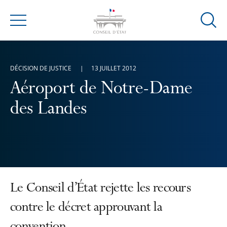
Ouvrir
Menu
la
modal
de
DÉCISION DE JUSTICE
13 JUILLET 2012
reche
Aéroport de Notre-Dame
des Landes
Le Conseil d’État rejette les recours
contre le décret approuvant la