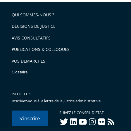
pour
de
arriver
QUI SOMMES-NOUS ?
l'article
après
pour
DÉCISIONS DE JUSTICE
arriver
AVIS CONSULTATIFS
avant
PUBLICATIONS & COLLOQUES
VOS DÉMARCHES
Glossaire
INFOLETTRE
Inscrivez-vous à la lettre de la Justice administrative
SUIVEZ LE CONSEIL D'ETAT
S'inscrire
twitter
linkedIn
youtube
instagram
flickr
rss