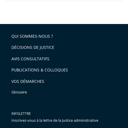
réduire
partage
Passer
la
taille
de
le
de
la
l'article
partage
police
pour
de
arriver
QUI SOMMES-NOUS ?
l'article
après
pour
DÉCISIONS DE JUSTICE
arriver
AVIS CONSULTATIFS
avant
PUBLICATIONS & COLLOQUES
VOS DÉMARCHES
Glossaire
INFOLETTRE
Inscrivez-vous à la lettre de la Justice administrative