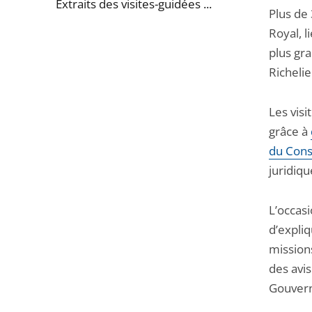
Extraits des visites-guidées ...
Plus de 
Royal, l
Passer
plus gra
la
Richelie
navigation
de
Les visi
l'article
grâce à
pour
du Conse
arriver
juridiqu
avant
L’occas
d’expli
missions
des avis
Gouver