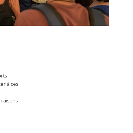
orts
er à ces
 raisons