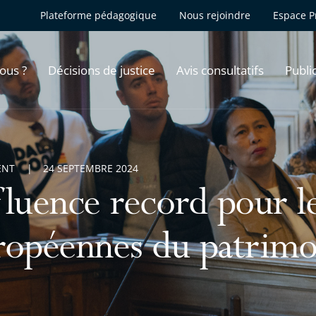
Plateforme pédagogique
Nous rejoindre
Espace P
ous ?
Décisions de justice
Avis consultatifs
Publi
ENT
24 SEPTEMBRE 2024
fluence record pour l
ropéennes du patrimo