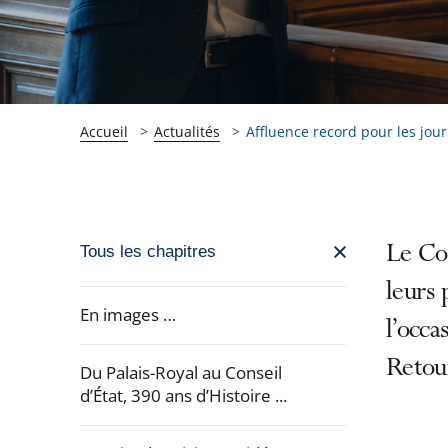
Accueil
Actualités
Affluence record pour les jou
Passer
Le Con
Tous les chapitres
la
leurs 
navigation
En images …
l’occa
de
l'article
Retou
Du Palais-Royal au Conseil
pour
d’État, 390 ans d’Histoire ...
arriver
après