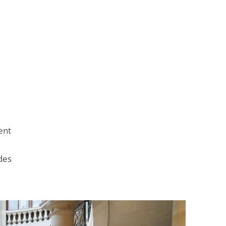
ent
des