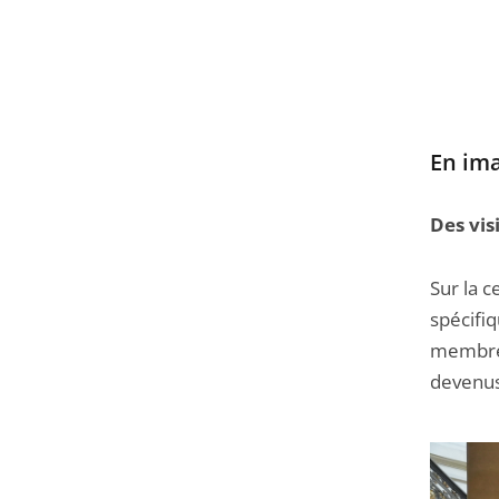
En im
Des vis
Sur la 
spécifi
membr
devenus