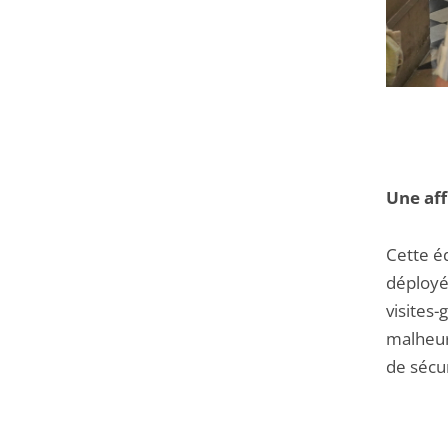
Une aff
Cette é
déployé
visites-
malheur
de sécu