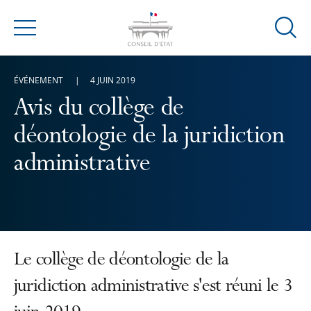
Ouvrir
Menu
la
modal
ÉVÉNEMENT
4 JUIN 2019
de
reche
Avis du collège de
déontologie de la juridiction
administrative
Le collège de déontologie de la
juridiction administrative s'est réuni le 3