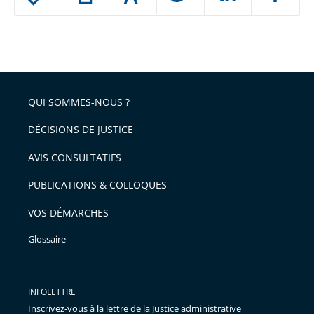
le
ou
réduire
partage
Passer
la
taille
de
le
de
la
l'article
partage
police
pour
de
arriver
QUI SOMMES-NOUS ?
l'article
après
pour
DÉCISIONS DE JUSTICE
arriver
AVIS CONSULTATIFS
avant
PUBLICATIONS & COLLOQUES
VOS DÉMARCHES
Glossaire
INFOLETTRE
Inscrivez-vous à la lettre de la Justice administrative