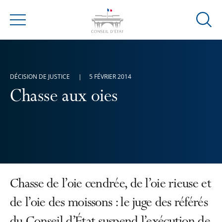
Ouvrir
Menu
la
modal
de
reche
DÉCISION DE JUSTICE
5 FÉVRIER 2014
Chasse aux oies
Chasse de l’oie cendrée, de l’oie rieuse et
de l’oie des moissons : le juge des référés