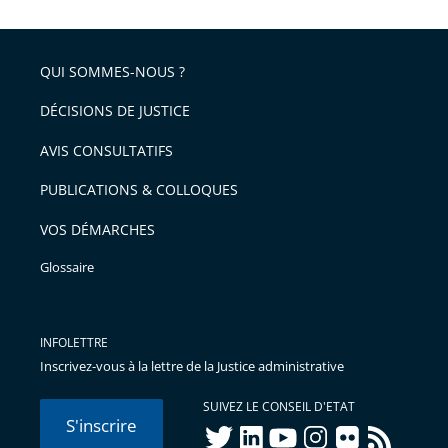
la
l'article
partage
police
pour
de
arriver
QUI SOMMES-NOUS ?
l'article
après
pour
DÉCISIONS DE JUSTICE
arriver
AVIS CONSULTATIFS
avant
PUBLICATIONS & COLLOQUES
VOS DÉMARCHES
Glossaire
INFOLETTRE
Inscrivez-vous à la lettre de la Justice administrative
SUIVEZ LE CONSEIL D'ETAT
S'inscrire
twitter
linkedIn
youtube
instagram
flickr
rss