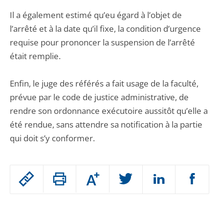
Il a également estimé qu’eu égard à l’objet de
l’arrêté et à la date qu’il fixe, la condition d’urgence
requise pour prononcer la suspension de l’arrêté
était remplie.
Enfin, le juge des référés a fait usage de la faculté,
prévue par le code de justice administrative, de
rendre son ordonnance exécutoire aussitôt qu’elle a
été rendue, sans attendre sa notification à la partie
qui doit s’y conformer.
Passer
Augmenter
le
ou
réduire
partage
Passer
la
taille
de
le
de