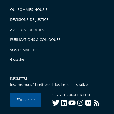
de
QUI SOMMES-NOUS ?
l'article
pour
DÉCISIONS DE JUSTICE
arriver
AVIS CONSULTATIFS
avant
PUBLICATIONS & COLLOQUES
VOS DÉMARCHES
Glossaire
INFOLETTRE
Inscrivez-vous à la lettre de la Justice administrative
SUIVEZ LE CONSEIL D'ETAT
S'inscrire
twitter
linkedIn
youtube
instagram
flickr
rss