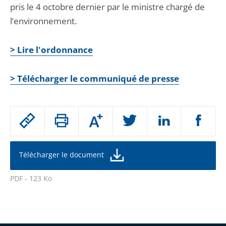
pris le 4 octobre dernier par le ministre chargé de
l’environnement.
> Lire l'ordonnance
> Télécharger le communiqué de presse
Passer
Augmenter
le
ou
réduire
partage
la
taille
de
Télécharger le document
de
la
l'article
police
PDF - 123 Ko
pour
Passer
arriver
le
après
partage