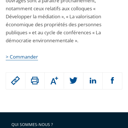
ouvrages sont à paraître prochainement,
notamment ceux relatifs aux colloques «
Développer la médiation », « La valorisation
économique des propriétés des personnes
publiques » et au cycle de conférences « La
démocratie environnementale ».
> Commander
Passer
Augmenter
le
ou
réduire
partage
Passer
la
taille
de
le
de
la
l'article
partage
police
pour
de
arriver
QUI SOMMES-NOUS ?
l'article