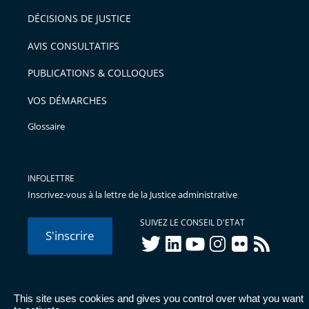
après
pour
DÉCISIONS DE JUSTICE
arriver
AVIS CONSULTATIFS
avant
PUBLICATIONS & COLLOQUES
VOS DÉMARCHES
Glossaire
INFOLETTRE
Inscrivez-vous à la lettre de la Justice administrative
SUIVEZ LE CONSEIL D'ETAT
S'inscrire
twitter
linkedIn
youtube
instagram
flickr
rss
This site uses cookies and gives you control over what you want
© Conseil d'État 2026 -
Mentions légales
-
Cookies
-
Données