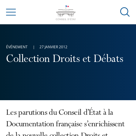
Ouvrir
Menu
la
modal
de
reche
ÉVÉNEMENT
27 JANVIER 2012
Collection Droits et Débats
Les parutions du Conseil d’État à la
Documentation française s’enrichissent