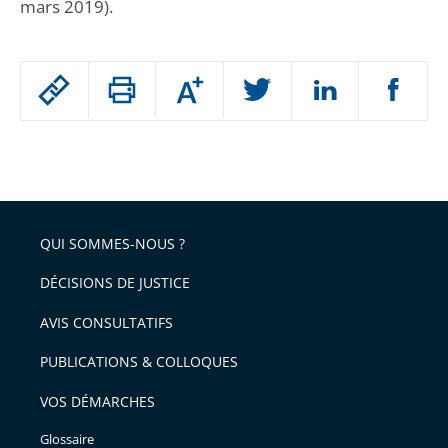
mars 2019).
Passer
Augmenter
le
ou
réduire
partage
Passer
la
taille
de
le
de
la
l'article
partage
police
pour
de
arriver
QUI SOMMES-NOUS ?
l'article
après
pour
DÉCISIONS DE JUSTICE
arriver
AVIS CONSULTATIFS
avant
PUBLICATIONS & COLLOQUES
VOS DÉMARCHES
Glossaire