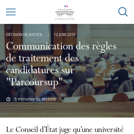
Ouvrir
Menu
la
modal
DÉCISION DE JUSTICE
12 JUIN 2019
de
reche
Communication des règles
de traitement des
candidatures sur
"Parcoursup"
5 minutes de lecture
Le Conseil d’État juge qu’une université