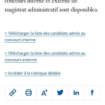
concours interne et externe de
magistrat administratif sont disponibles.
> Télécharger la liste des candidats admis au
concours interne
> Télécharger la liste des candidats admis au
concours externe
> Accéder à la rubrique dédiée
Passer
Augmenter
le
ou
réduire
partage
Passer
la