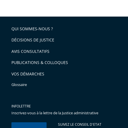
taille
de
le
de
la
l'article
partage
police
pour
de
arriver
QUI SOMMES-NOUS ?
l'article
après
pour
DÉCISIONS DE JUSTICE
arriver
AVIS CONSULTATIFS
avant
PUBLICATIONS & COLLOQUES
VOS DÉMARCHES
Glossaire
INFOLETTRE
Inscrivez-vous à la lettre de la Justice administrative
SUIVEZ LE CONSEIL D'ETAT