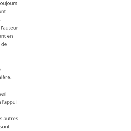
toujours
ont
s
l’auteur
ent en
t de
é
mière.
seil
 l’appui
es autres
 sont