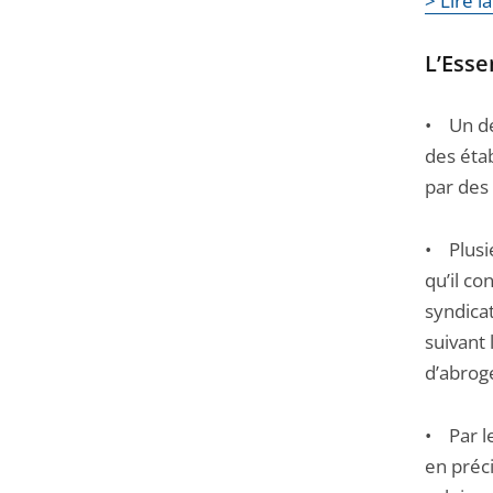
> Lire 
Passer
la
L’Essen
navigation
de
• Un dé
l'article
des étab
pour
par des
arriver
avant
• Plusi
qu’il co
syndica
suivant 
d’abrog
• Par le
en préc