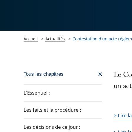
Accueil
Actualités
Contestation d'un acte réglem
Passer
Le Con
Tous les chapitres
la
un act
navigation
L’Essentiel :
de
l'article
Les faits et la procédure :
pour
> Lire 
arriver
Les décisions de ce jour :
après