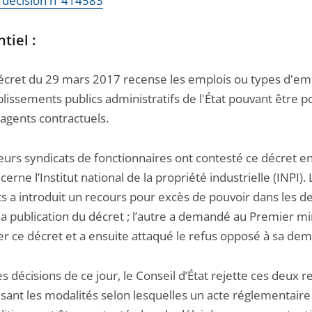
la décision n°414583
tiel :
cret du 29 mars 2017 recense les emplois ou types d'em
lissements publics administratifs de l'État pouvant être 
 agents contractuels.
eurs syndicats de fonctionnaires ont contesté ce décret en
ncerne l’Institut national de la propriété industrielle (INPI).
ts a introduit un recours pour excès de pouvoir dans les 
la publication du décret ; l’autre a demandé au Premier mi
er ce décret et a ensuite attaqué le refus opposé à sa de
s décisions de ce jour, le Conseil d’État rejette ces deux r
isant les modalités selon lesquelles un acte réglementaire