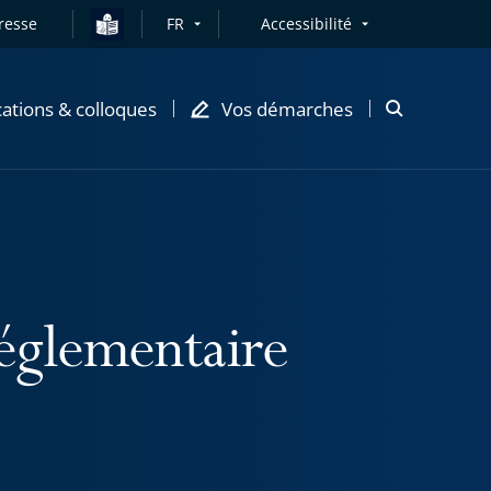
resse
FR
Accessibilité
cations & colloques
Vos démarches
Ouvrir
la
modale
de
recherche
réglementaire