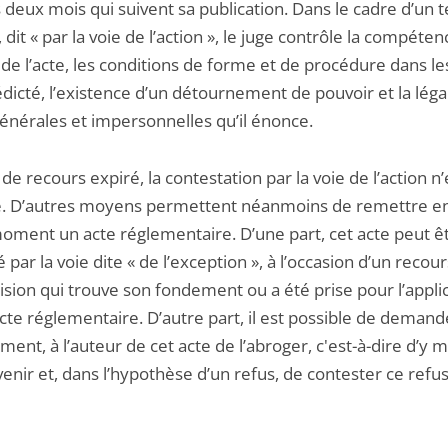
 deux mois qui suivent sa publication. Dans le cadre d’un t
 dit « par la voie de l’action », le juge contrôle la compéte
 de l’acte, les conditions de forme et de procédure dans l
 édicté, l’existence d’un détournement de pouvoir et la léga
générales et impersonnelles qu’il énonce.
 de recours expiré, la contestation par la voie de l’action n’
e. D’autres moyens permettent néanmoins de remettre e
moment un acte réglementaire. D’une part, cet acte peut ê
 par la voie dite « de l’exception », à l’occasion d’un recou
ision qui trouve son fondement ou a été prise pour l’appli
cte réglementaire. D’autre part, il est possible de demand
ent, à l’auteur de cet acte de l’abroger, c'est-à-dire d’y m
venir et, dans l’hypothèse d’un refus, de contester ce refu