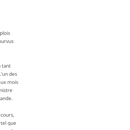
de
l'article
pour
arriver
plois
avant
pourvus
 tant
 L’un des
deux mois
nistre
mande.
ecours,
 tel que