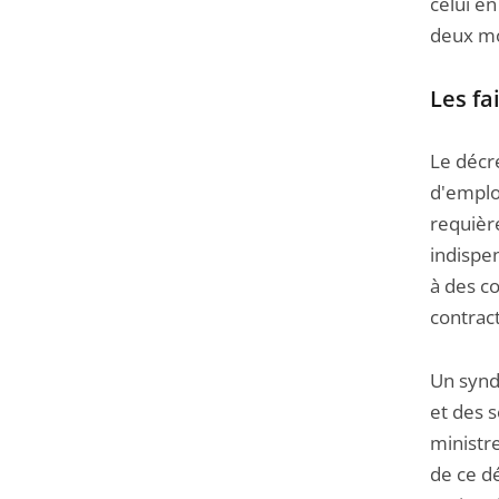
celui en
deux moi
Les fa
Le décr
d'emploi
requière
indispen
à des co
contract
Un syndi
et des 
ministr
de ce dé