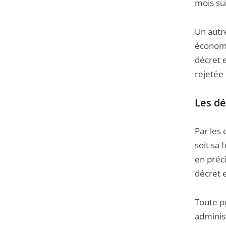
mois sui
Un autre
économi
décret e
rejetée 
Les dé
Par les 
soit sa 
en préci
décret e
Toute p
administ