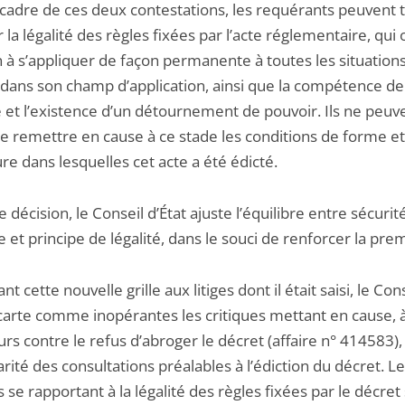
 cadre de ces deux contestations, les requérants peuvent 
r la légalité des règles fixées par l’acte réglementaire, qui 
n à s’appliquer de façon permanente à toutes les situation
 dans son champ d’application, ainsi que la compétence de 
e et l’existence d’un détournement de pouvoir. Ils ne peuv
e remettre en cause à ce stade les conditions de forme e
e dans lesquelles cet acte a été édicté.
e décision, le Conseil d’État ajuste l’équilibre entre sécurit
e et principe de légalité, dans le souci de renforcer la pre
nt cette nouvelle grille aux litiges dont il était saisi, le Con
écarte comme inopérantes les critiques mettant en cause, à
rs contre le refus d’abroger le décret (affaire n° 414583),
larité des consultations préalables à l’édiction du décret. L
s se rapportant à la légalité des règles fixées par le décret