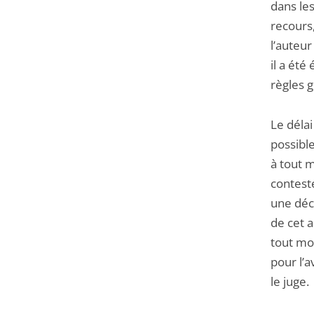
dans les
recours,
l’auteur
il a été
règles 
Le délai
possibl
à tout 
contesté
une déc
de cet a
tout mom
pour l’a
le juge.