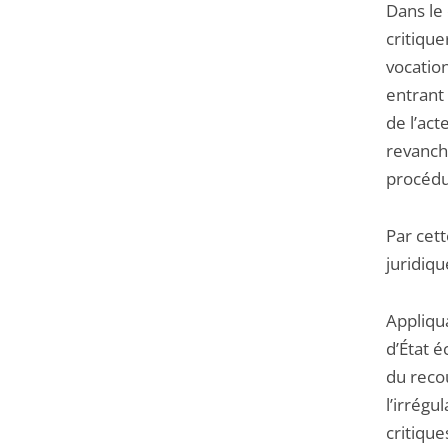
Dans le
critique
vocatio
entrant
de l’act
revanch
procédur
Par cett
juridiqu
Appliqua
d’État 
du recou
l’irrégu
critique