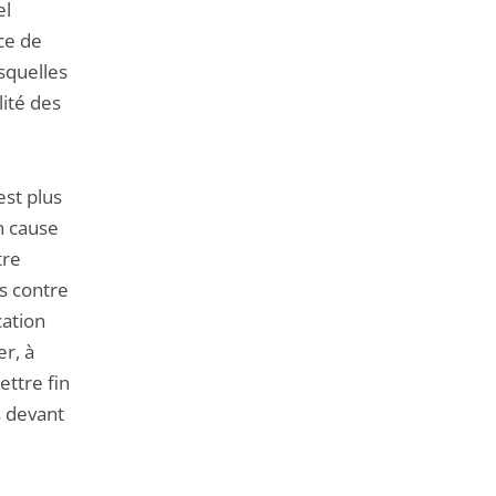
el
nce de
esquelles
lité des
est plus
n cause
tre
rs contre
cation
er, à
ettre fin
s devant