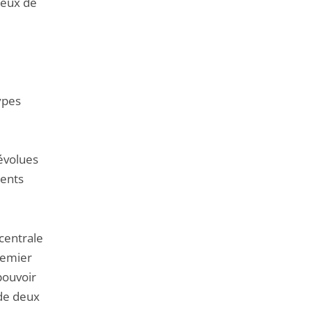
tieux de
ypes
dévolues
gents
 centrale
remier
pouvoir
 de deux