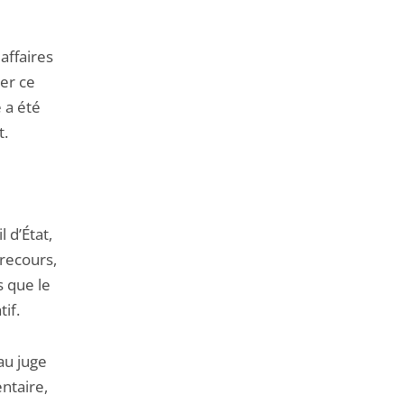
affaires
er ce
 a été
t.
 d’État,
 recours,
s que le
if.
au juge
ntaire,