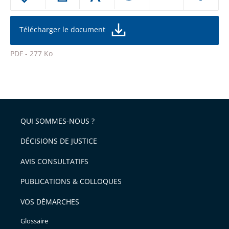
le
ou
réduire
partage
la
taille
de
Télécharger le document
de
la
l'article
police
PDF - 277 Ko
pour
Passer
arriver
le
après
partage
de
QUI SOMMES-NOUS ?
l'article
pour
DÉCISIONS DE JUSTICE
arriver
AVIS CONSULTATIFS
avant
PUBLICATIONS & COLLOQUES
VOS DÉMARCHES
Glossaire