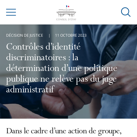
Ouvrir
Menu
la
modal
DÉCISION DE JUSTICE
11 OCTOBRE 2023
de
reche
Contrôles d’identité
discriminatoires : la
détermination d’une politique
publique ne relève pas du juge
administratif
Dans le cadre d’une action de groupe,