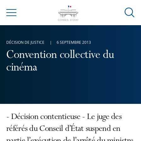
Ouvrir
Menu
la
modal
de
DÉCISION DE JUSTICE
6 SEPTEMBRE 2013
reche
Convention collective du
cinéma
- Décision contentieuse - Le juge des
référés du Conseil d’État suspend en