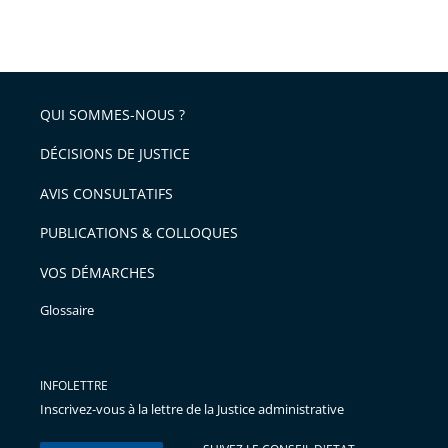
partage
Passer
la
taille
de
le
de
la
l'article
partage
police
pour
de
arriver
QUI SOMMES-NOUS ?
l'article
après
pour
DÉCISIONS DE JUSTICE
arriver
AVIS CONSULTATIFS
avant
PUBLICATIONS & COLLOQUES
VOS DÉMARCHES
Glossaire
INFOLETTRE
Inscrivez-vous à la lettre de la Justice administrative