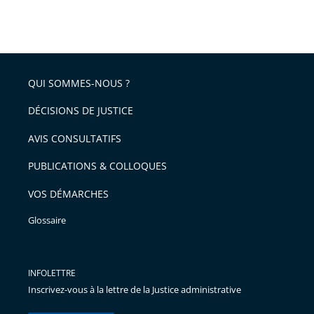
partage
Passer
la
taille
de
le
de
la
l'article
partage
police
pour
de
arriver
QUI SOMMES-NOUS ?
l'article
après
pour
DÉCISIONS DE JUSTICE
arriver
AVIS CONSULTATIFS
avant
PUBLICATIONS & COLLOQUES
VOS DÉMARCHES
Glossaire
INFOLETTRE
Inscrivez-vous à la lettre de la Justice administrative