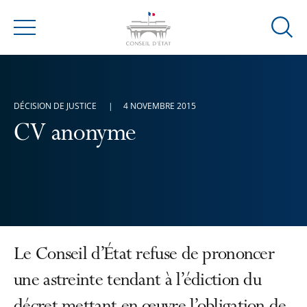
Ouvrir
Menu
la
modal
de
reche
DÉCISION DE JUSTICE
4 NOVEMBRE 2015
CV anonyme
Le Conseil d’État refuse de prononcer
une astreinte tendant à l’édiction du