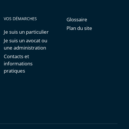
de
l'article
pour
VOS DÉMARCHES
Glossaire
arriver
Plan du site
Je suis un particulier
avant
Je suis un avocat ou
une administration
Contacts et
informations
pratiques