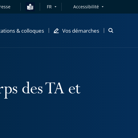
resse
FR
Accessibilité
cations & colloques
Vos démarches
Ouvrir
la
modale
de
recherche
ps des TA et