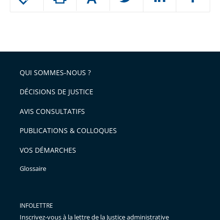
le
ou
réduire
partage
Passer
la
taille
de
le
de
la
l'article
partage
police
pour
de
arriver
QUI SOMMES-NOUS ?
l'article
après
pour
DÉCISIONS DE JUSTICE
arriver
AVIS CONSULTATIFS
avant
PUBLICATIONS & COLLOQUES
VOS DÉMARCHES
Glossaire
INFOLETTRE
Inscrivez-vous à la lettre de la Justice administrative