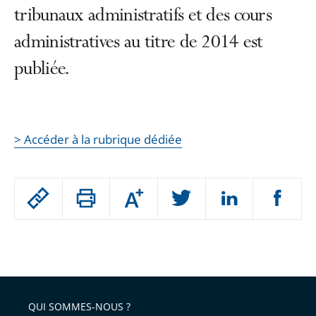
tribunaux administratifs et des cours
administratives au titre de 2014 est
publiée.
> Accéder à la rubrique dédiée
Passer
Augmenter
le
ou
réduire
partage
Passer
la
taille
de
le
de
la
l'article
partage
police
pour
de
arriver
QUI SOMMES-NOUS ?
l'article