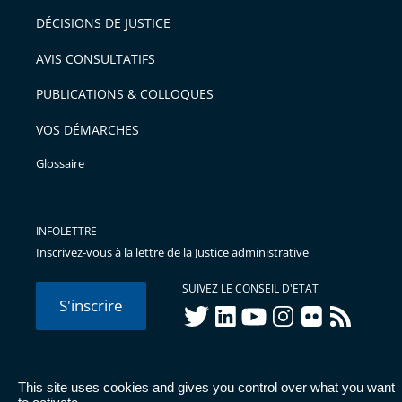
après
pour
DÉCISIONS DE JUSTICE
arriver
AVIS CONSULTATIFS
avant
PUBLICATIONS & COLLOQUES
VOS DÉMARCHES
Glossaire
INFOLETTRE
Inscrivez-vous à la lettre de la Justice administrative
SUIVEZ LE CONSEIL D'ETAT
S'inscrire
twitter
linkedIn
youtube
instagram
flickr
rss
This site uses cookies and gives you control over what you want
© Conseil d'État 2026 -
Mentions légales
-
Cookies
-
Données