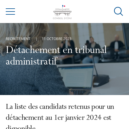
Ouvrir
Menu
la
modal
de
RECRUTEMENT
11 OCTOBRE 2023
reche
Détachement en tribunal
administratif
La liste des candidats retenus pour un
détachement au 1er janvier 2024 est