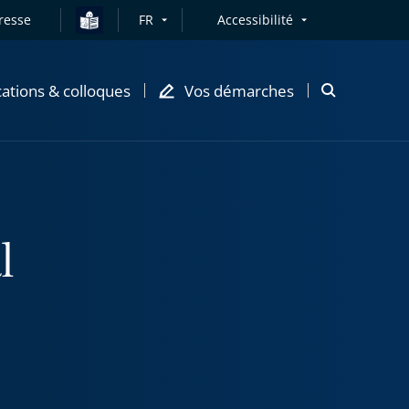
resse
FR
Accessibilité
cations & colloques
Vos démarches
Ouvrir
la
modale
de
recherche
l