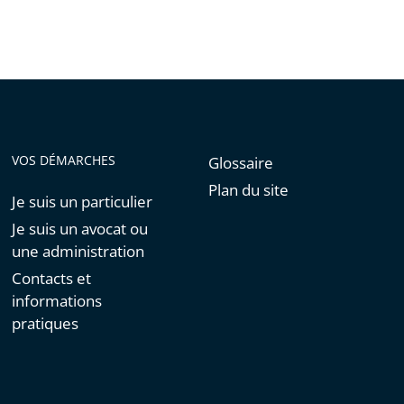
de
l'article
pour
arriver
avant
VOS DÉMARCHES
Glossaire
Plan du site
Je suis un particulier
Je suis un avocat ou
une administration
Contacts et
informations
pratiques