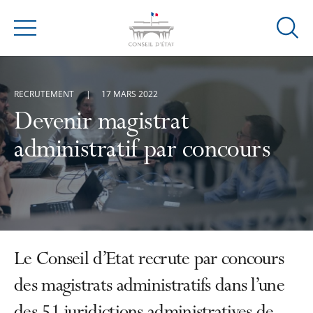
Ouvrir
Menu
la
modal
de
RECRUTEMENT
17 MARS 2022
reche
Devenir magistrat
administratif par concours
Le Conseil d’Etat recrute par concours
des magistrats administratifs dans l’une