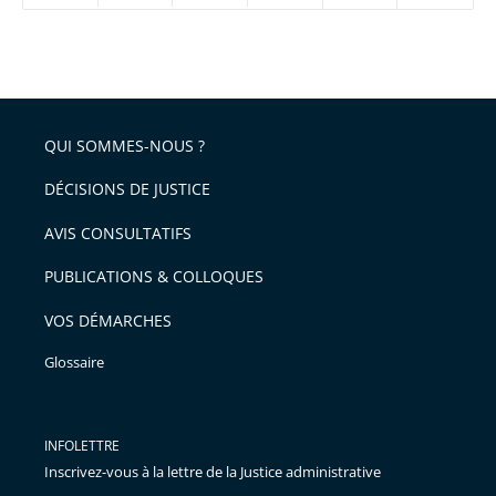
réduire
partage
Passer
la
taille
de
le
de
la
l'article
partage
police
pour
de
arriver
QUI SOMMES-NOUS ?
l'article
après
pour
DÉCISIONS DE JUSTICE
arriver
AVIS CONSULTATIFS
avant
PUBLICATIONS & COLLOQUES
VOS DÉMARCHES
Glossaire
INFOLETTRE
Inscrivez-vous à la lettre de la Justice administrative