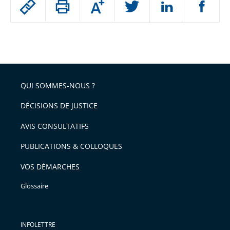
Augmenter
le
ou
réduire
partage
Passer
la
taille
de
le
de
la
l'article
partage
police
pour
de
arriver
QUI SOMMES-NOUS ?
l'article
après
pour
DÉCISIONS DE JUSTICE
arriver
AVIS CONSULTATIFS
avant
PUBLICATIONS & COLLOQUES
VOS DÉMARCHES
Glossaire
INFOLETTRE