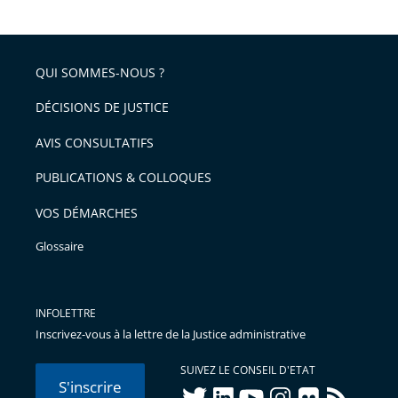
après
partage
de
QUI SOMMES-NOUS ?
l'article
pour
DÉCISIONS DE JUSTICE
arriver
AVIS CONSULTATIFS
avant
PUBLICATIONS & COLLOQUES
VOS DÉMARCHES
Glossaire
INFOLETTRE
Inscrivez-vous à la lettre de la Justice administrative
SUIVEZ LE CONSEIL D'ETAT
S'inscrire
twitter
linkedIn
youtube
instagram
flickr
rss