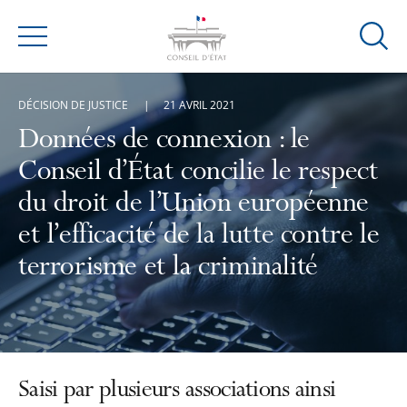
Ouvrir
Menu
la
modal
DÉCISION DE JUSTICE
21 AVRIL 2021
de
reche
Données de connexion : le
Conseil d’État concilie le respect
du droit de l’Union européenne
et l’efficacité de la lutte contre le
terrorisme et la criminalité
Saisi par plusieurs associations ainsi