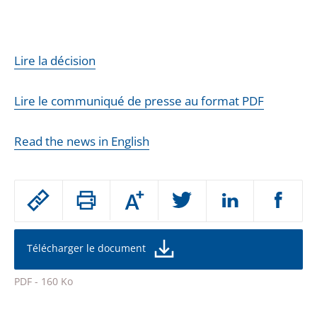
Lire la décision
Lire le communiqué de presse au format PDF
Read the news in English
Passer
Augmenter
le
ou
réduire
partage
la
taille
de
Télécharger le document
de
la
l'article
police
PDF - 160 Ko
pour
Passer
arriver
le