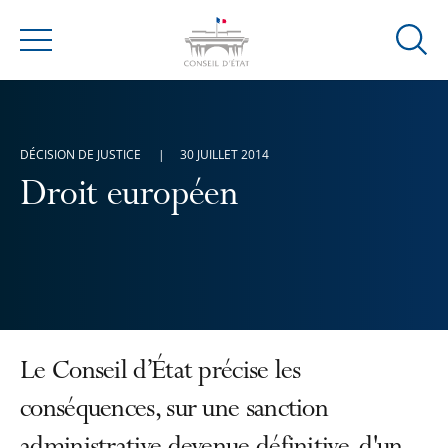
Ouvrir
Menu
la
modal
de
reche
DÉCISION DE JUSTICE
30 JUILLET 2014
Droit européen
Le Conseil d’État précise les
conséquences, sur une sanction