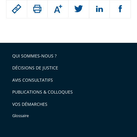
Passer
Augmenter
le
ou
réduire
partage
Passer
la
taille
de
le
de
la
l'article
partage
police
pour
de
arriver
QUI SOMMES-NOUS ?
l'article
après
pour
DÉCISIONS DE JUSTICE
arriver
AVIS CONSULTATIFS
avant
PUBLICATIONS & COLLOQUES
VOS DÉMARCHES
Glossaire