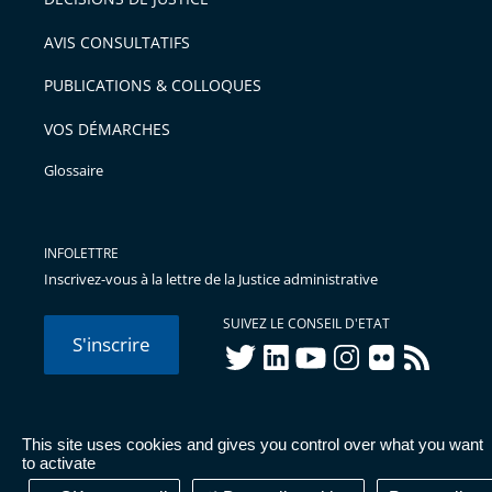
arriver
AVIS CONSULTATIFS
avant
PUBLICATIONS & COLLOQUES
VOS DÉMARCHES
Glossaire
INFOLETTRE
Inscrivez-vous à la lettre de la Justice administrative
SUIVEZ LE CONSEIL D'ETAT
S'inscrire
twitter
linkedIn
youtube
instagram
flickr
rss
This site uses cookies and gives you control over what you want
© Conseil d'État 2026 -
Mentions légales
-
Cookies
-
Données
to activate
personnelles
-
Publications administratives
-
Accessibilité :