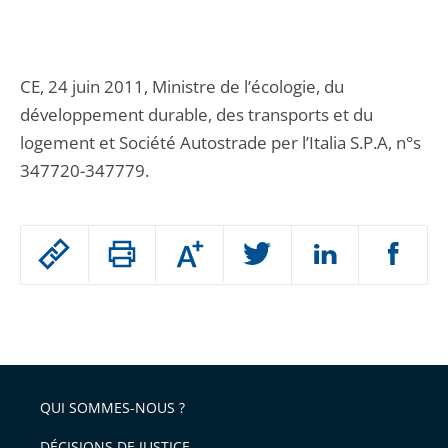
CE, 24 juin 2011, Ministre de l’écologie, du
développement durable, des transports et du
logement et Société Autostrade per l’Italia S.P.A, n°s
347720-347779.
Passer
Augmenter
le
ou
réduire
partage
Passer
la
taille
de
le
de
la
l'article
partage
police
pour
de
arriver
QUI SOMMES-NOUS ?
l'article
après
pour
DÉCISIONS DE JUSTICE