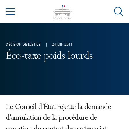
Ouvrir
Menu
la
modal
de
reche
DÉCISION DE JUSTICE
24 JUIN 2011
Éco-taxe poids lourds
Le Conseil d’État rejette la demande
d’annulation de la procédure de