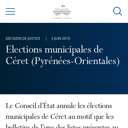
Ouvrir
Menu
la
modal
de
DÉCISION DE JUSTICE
5 JUIN 2015
reche
Elections municipales de
Céret (Pyrénées-Orientales)
Le Conseil d’État annule les élections
municipales de Céret au motif que les