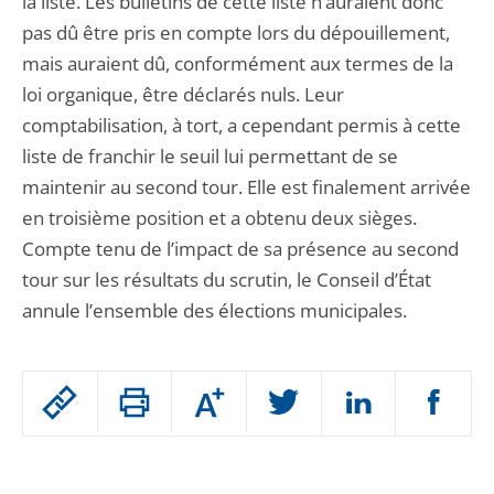
la liste. Les bulletins de cette liste n’auraient donc
pas dû être pris en compte lors du dépouillement,
mais auraient dû, conformément aux termes de la
loi organique, être déclarés nuls. Leur
comptabilisation, à tort, a cependant permis à cette
liste de franchir le seuil lui permettant de se
maintenir au second tour. Elle est finalement arrivée
en troisième position et a obtenu deux sièges.
Compte tenu de l’impact de sa présence au second
tour sur les résultats du scrutin, le Conseil d’État
annule l’ensemble des élections municipales.
Passer
Augmenter
le
ou
réduire
partage
Passer
la
taille
de
le
de