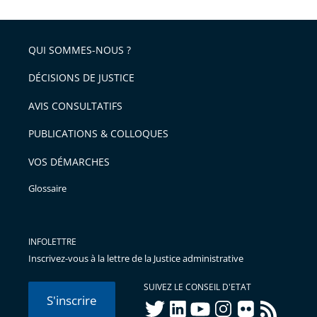
la
l'article
partage
police
pour
de
arriver
QUI SOMMES-NOUS ?
l'article
après
pour
DÉCISIONS DE JUSTICE
arriver
AVIS CONSULTATIFS
avant
PUBLICATIONS & COLLOQUES
VOS DÉMARCHES
Glossaire
INFOLETTRE
Inscrivez-vous à la lettre de la Justice administrative
SUIVEZ LE CONSEIL D'ETAT
S'inscrire
twitter
linkedIn
youtube
instagram
flickr
rss