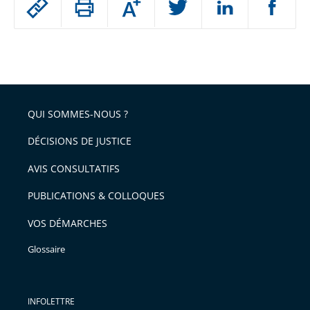
Augmenter
le
ou
réduire
partage
Passer
la
taille
de
le
de
la
l'article
partage
police
pour
de
arriver
QUI SOMMES-NOUS ?
l'article
après
pour
DÉCISIONS DE JUSTICE
arriver
AVIS CONSULTATIFS
avant
PUBLICATIONS & COLLOQUES
VOS DÉMARCHES
Glossaire
INFOLETTRE