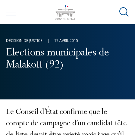
Ouvrir
Menu
la
modal
de
DÉCISION DE JUSTICE
17 AVRIL 2015
reche
Elections municipales de
Malakoff (92)
Le Conseil d’État confirme que le
compte de campagne d’un candidat tête