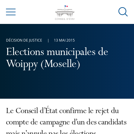
Ouvrir
Menu
la
modal
de
DÉCISION DE JUSTICE
13 MAI 2015
reche
Elections municipales de
Woippy (Moselle)
Le Conseil d’État confirme le rejet du
compte de campagne d’un des candidats