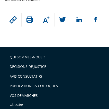
Passer
Augmenter
le
ou
réduire
partage
Passer
la
taille
de
le
de
la
l'article
partage
police
pour
de
arriver
QUI SOMMES-NOUS ?
l'article
après
pour
DÉCISIONS DE JUSTICE
arriver
AVIS CONSULTATIFS
avant
PUBLICATIONS & COLLOQUES
VOS DÉMARCHES
Glossaire