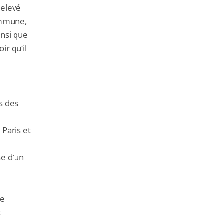
relevé
ommune,
insi que
ir qu’il
s des
 Paris et
se d’un
le
t