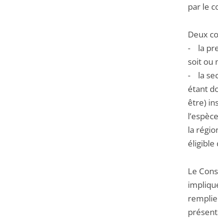
par le c
Deux con
- la pre
soit ou 
- la se
étant do
être) in
l’espèce
la régio
éligible
Le Conse
implique
remplie 
présent