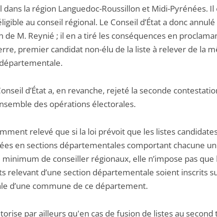
l dans la région Languedoc-Roussillon et Midi-Pyrénées. Il 
ligible au conseil régional. Le Conseil d’État a donc annulé
on de M. Reynié ; il en a tiré les conséquences en proclama
erre, premier candidat non-élu de la liste à relever de la
 départementale.
nseil d’État a, en revanche, rejeté la seconde contestatio
’ensemble des opérations électorales.
amment relevé que si la loi prévoit que les listes candidate
ées en sections départementales comportant chacune un
minimum de conseiller régionaux, elle n’impose pas que 
s relevant d’une section départementale soient inscrits sur
ale d’une commune de ce département.
utorise par ailleurs qu'en cas de fusion de listes au second t