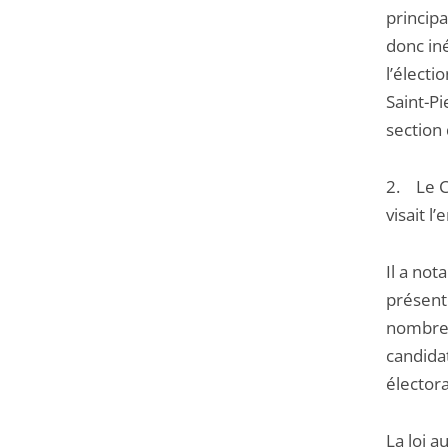
principa
donc iné
l’électi
Saint-Pi
section
2. Le Co
visait l
Il a not
présent
nombre 
candidat
élector
La loi a