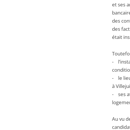
et ses 
bancair
des con
des fact
était in
Toutefoi
- l’inst
conditi
- le lie
à Villej
- ses at
logement
Au vu de
candida