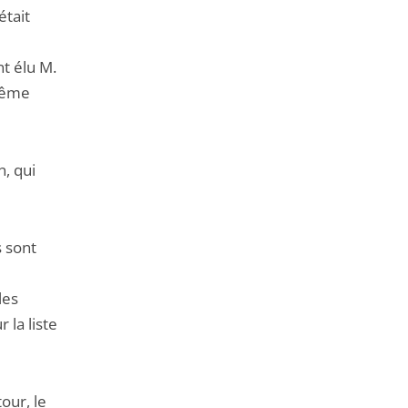
était
nt élu M.
 même
n, qui
s sont
les
 la liste
our, le