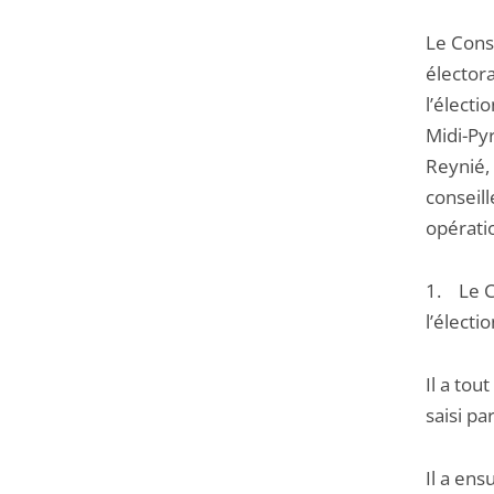
Le Conse
élector
l’élect
Midi-Pyr
Reynié, 
conseill
opératio
1. Le Co
l’électi
Il a tou
saisi pa
Il a ens