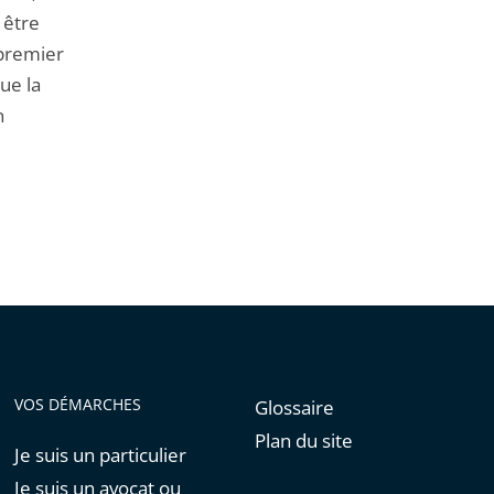
 être
 premier
ue la
n
VOS DÉMARCHES
Glossaire
Plan du site
Je suis un particulier
Je suis un avocat ou