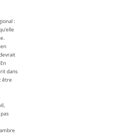
ional :
qu’elle
ce.
 en
devrait
 En
crit dans
c être
il,
 pas
chambre