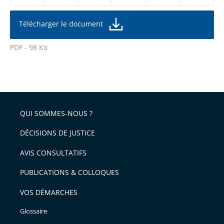
réduire
partage
la
taille
de
Télécharger le document
de
la
l'article
police
PDF - 98 Ko
pour
Passer
arriver
le
après
partage
de
QUI SOMMES-NOUS ?
l'article
pour
DÉCISIONS DE JUSTICE
arriver
AVIS CONSULTATIFS
avant
PUBLICATIONS & COLLOQUES
VOS DÉMARCHES
Glossaire