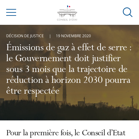
Ouvrir
Menu
la
modal
DÉCISION DE JUSTICE
19 NOVEMBRE 2020
de
reche
Émissions de gaz à effet de serre :
le Gouvernement doit justifier
sous 3 mois que la trajectoire de
réduction à horizon 2030 pourra
être respectée
Pour la première fois, le Conseil d’Etat