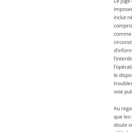
Le juge 
imposent
inclut 
compris 
comme le
circonst
d’inform
l’interd
l’opéra
le dispo
trouble
voie pub
Au regar
que les
doute sé