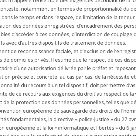
ie. Il rappelle l’ensemble des exigences découlant de la lo
contesté, notamment en termes de proportionnalité du dis
dans le temps et dans l’espace, de limitation de la teneur 
ation des données enregistrées, d’encadrement des per
ibles d’accéder à ces données, d’interdiction de couplage 
ifs avec d’autres dispositifs de traitement de données,
nt de reconnaissance faciale, et d’exclusion de l’enregi
 de domiciles privés. Il estime que le respect de ces dispo
cadre d’une autorisation délivrée par le préfet et reposan
tion précise et concrète, au cas par cas, de la nécessité et
onnalité du recours à un tel dispositif, doit permettre d’as
ité de ce recours aux exigences du droit au respect de la 
t de la protection des données personnelles, telles que dé
convention européenne de sauvegarde des droits de l’hom
rtés fondamentales, la directive « police-justice » du 27 av
on européenne et la loi « informatique et libertés » du 6 ja