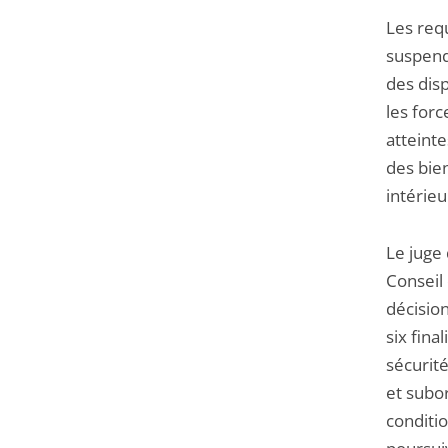
Les req
suspendr
des disp
les for
atteinte
des bien
intérieu
Le juge 
Conseil 
décision
six fina
sécurité
et subor
conditi