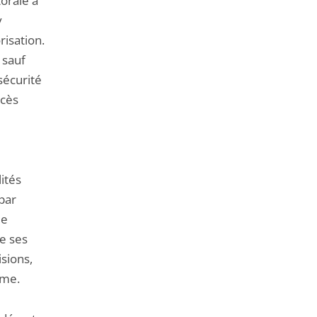
orale à
y
isation.
 sauf
sécurité
ccès
ités
 par
de
e ses
isions,
ême.