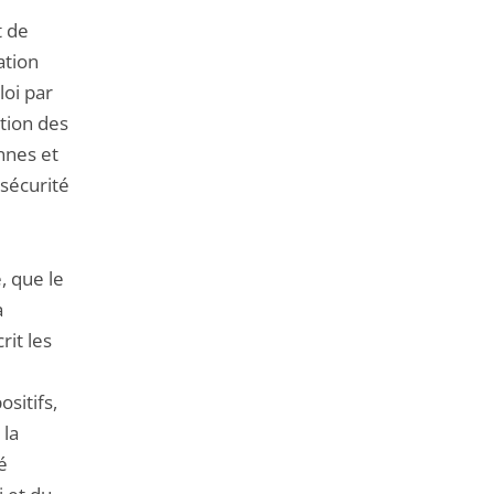
t de
ation
loi par
tion des
onnes et
 sécurité
, que le
a
rit les
ositifs,
 la
é