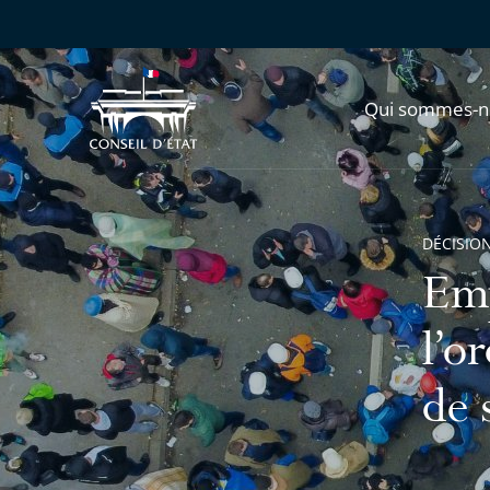
Qui sommes-n
DÉCISION
Emp
l’o
de 