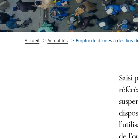
Accueil
Actualités
Emploi de drones à des fins de
Passer
Passer
Saisi 
la
la
référé
navigation
navigation
suspen
de
de
l'article
l'article
dispos
pour
pour
l’util
arriver
arriver
de l’o
après
avant