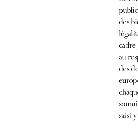
public
des bi
légali
cadre 
au res
des do
europé
chaque
soumis
saisi 