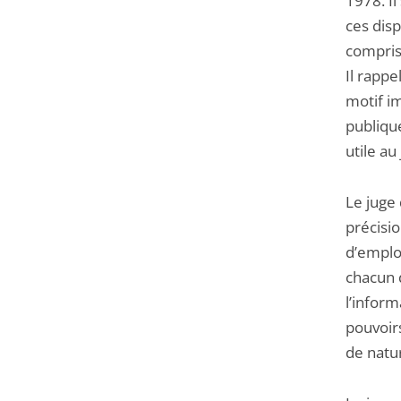
1978. Il
ces disp
compris
Il rappe
motif im
publiqu
utile au
Le juge
précisi
d’emploi
chacun 
l’infor
pouvoirs
de natu