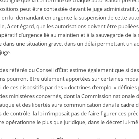
 souligne que la conformité de chaque autorisation préfect
ositions peut être contestée devant le juge administratif, 
 en lui demandant en urgence la suspension de cette autor
lle, à cet égard, que les autorisations doivent être publiées
pératif d’urgence lié au maintien et à la sauvegarde de la 
e dans une situation grave, dans un délai permettant un a
 juge.
 des référés du Conseil d’État estime également que si des
ons pourront être utilement apportées sur certaines modal
 de ces dispositifs par des « doctrines d’emploi » définies
des ministères concernés, dont la Commission nationale 
matique et des libertés aura communication dans le cadre d
 de contrôle, la loi n’imposait pas de faire figurer ces préc
re opérationnelle plus que juridique, dans le décret lui-m