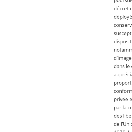
poursuiv
décret 
déployé 
conserv
suscept
disposit
notamme
d’images
dans le 
apprécia
proporti
conform
privée e
par la 
des libe
de l’Uni