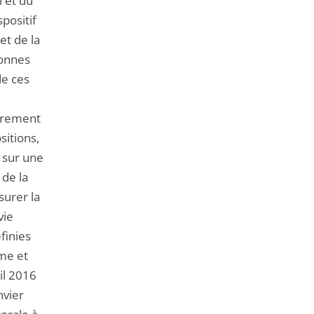
i et du
positif
et de la
sonnes
de ces
strement
sitions,
t sur une
 de la
surer la
vie
finies
me et
ril 2016
nvier