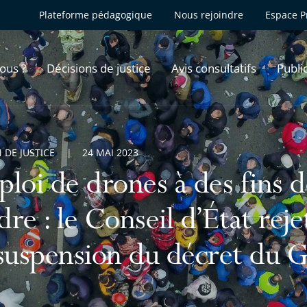
Plateforme pédagogique
Nous rejoindre
Espace P
ous ?
Décisions de justice
Avis consultatifs
Publi
 DE JUSTICE
24 MAI 2023
loi de drones à des fins 
rdre : le Conseil d’État re
suspension du décret du