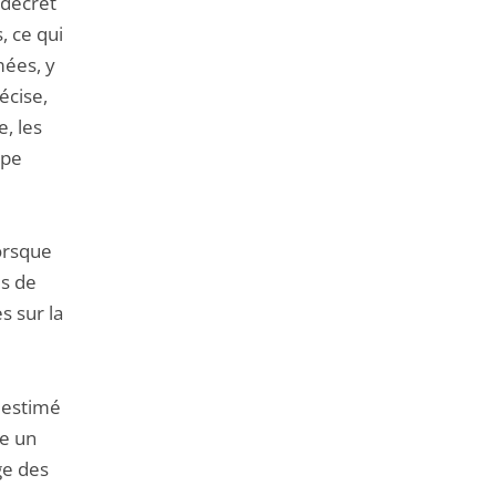
 décret
, ce qui
mées, y
écise,
e, les
ipe
orsque
es de
s sur la
a estimé
re un
uge des