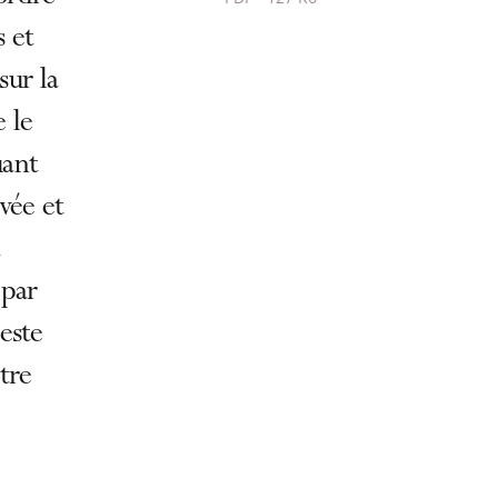
Passer
s et
le
sur la
partage
de
e le
l'article
uant
pour
vée et
arriver
avant
t
 par
este
tre