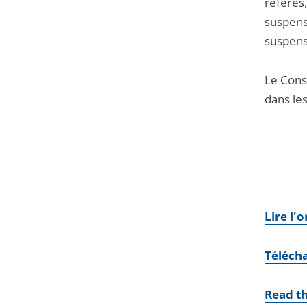
référés,
suspens
suspens
Le Conse
dans le
Lire l'
Téléch
Read th