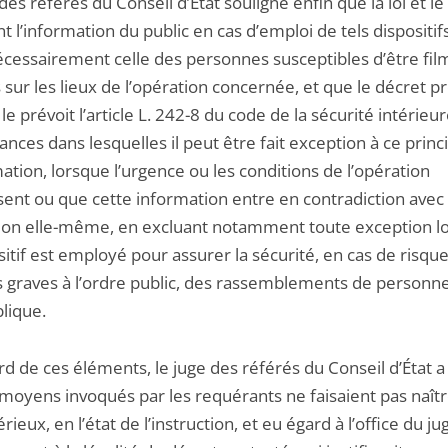
des référés du Conseil d’État souligne enfin que la loi et le
 l’information du public en cas d’emploi de tels dispositifs
nécessairement celle des personnes susceptibles d’être fil
sur les lieux de l’opération concernée, et que le décret pr
 prévoit l’article L. 242-8 du code de la sécurité intérieur
ances dans lesquelles il peut être fait exception à ce princ
ation, lorsque l’urgence ou les conditions de l’opération
isent ou que cette information entre en contradiction avec
tion elle-même, en excluant notamment toute exception l
sitif est employé pour assurer la sécurité, en cas de risqu
s graves à l’ordre public, des rassemblements de personne
lique.
d de ces éléments, le juge des référés du Conseil d’État 
 moyens invoqués par les requérants ne faisaient pas naît
rieux, en l’état de l’instruction, et eu égard à l’office du j