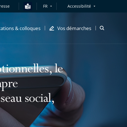
resse
FR
Accessibilité
cations & colloques
Vos démarches
Ouvrir
la
modale
de
recherche
tionnelles, le
mpre
seau social,