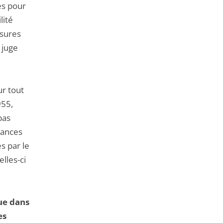
es pour
lité
esures
 juge
ur tout
955,
pas
tances
s par le
lles-ci
que dans
es