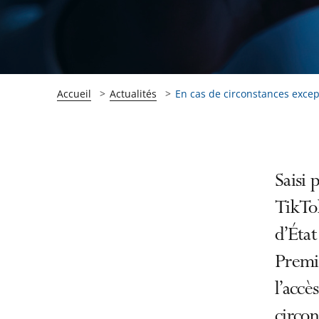
Accueil
Actualités
En cas de circonstances except
Passer
Passer
Saisi 
la
la
TikTo
navigation
navigation
d’État
de
de
l'article
l'article
Premi
pour
pour
l’accè
arriver
arriver
circon
après
avant