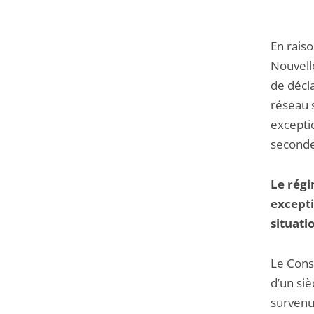
En raiso
Nouvell
de décla
réseau 
exceptio
seconde 
Le régi
excepti
situati
Le Conse
d’un siè
survenu