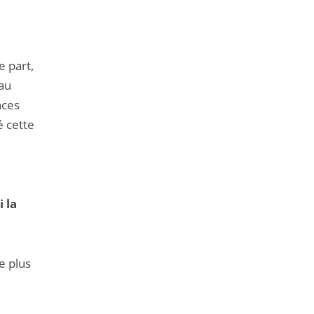
 part,
 au
nces
é cette
 la
e plus