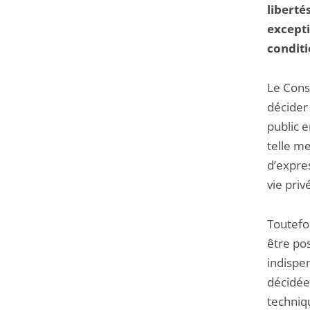
liberté
excepti
condit
Le Conse
décider 
public e
telle m
d’expre
vie priv
Toutefoi
être pos
indispe
décidée 
techniq