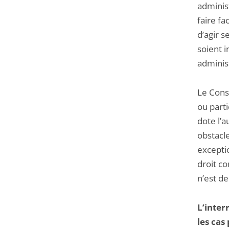
adminis
faire fa
d’agir s
soient 
administ
Le Conse
ou parti
dote l’a
obstacle
excepti
droit co
n’est d
L’inter
les cas