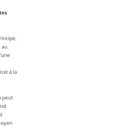
tes
rincipe,
n au
u’une
oit à la
n peut
end
nt
 moyen