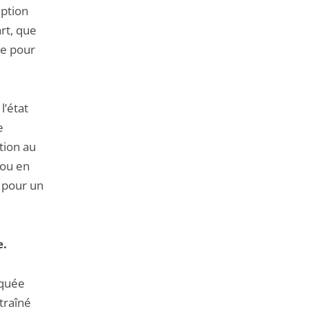
uption
art, que
se pour
l’état
e
tion au
 ou en
n pour un
e.
rquée
traîné