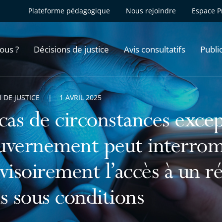
Plateforme pédagogique
Nous rejoindre
Espace P
ous ?
Décisions de justice
Avis consultatifs
Publi
 DE JUSTICE
1 AVRIL 2025
cas de circonstances excep
vernement peut interro
visoirement l’accès à un ré
s sous conditions