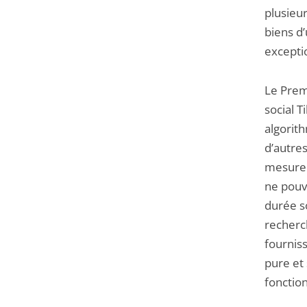
plusieu
biens d’
excepti
Le Premi
social 
algorith
d’autre
mesure 
ne pouv
durée so
recherch
fourniss
pure et
fonction