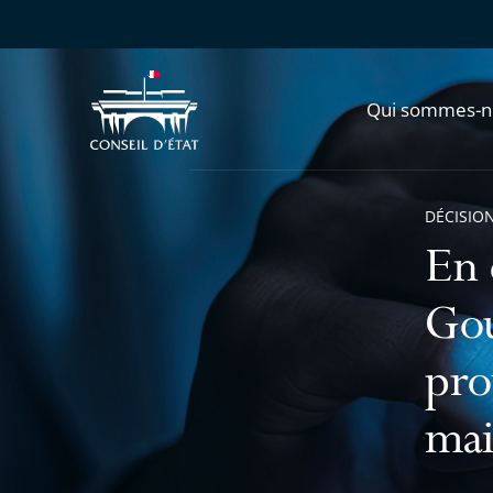
Qui sommes-n
DÉCISION
En 
Gou
pro
mai