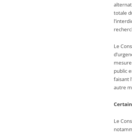
alternat
totale d
l’interd
recherc
Le Conse
d’urgenc
mesure 
public 
faisant 
autre m
Certain
Le Cons
notamme