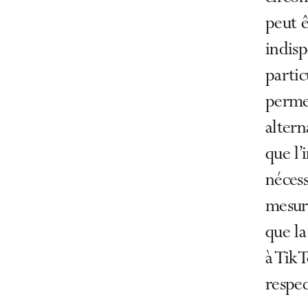
peut ê
indisp
partic
perme
altern
que l’
nécess
mesure
que la
à Tik
respec