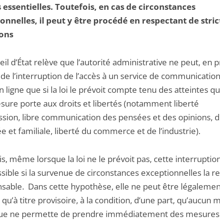
s essentielles. Toutefois, en cas de circonstances
onnelles, il peut y être procédé en respectant de stric
ions
il d’État relève que l’autorité administrative ne peut, en p
de l’interruption de l’accès à un service de communicatio
n ligne que si la loi le prévoit compte tenu des atteintes q
esure porte aux droits et libertés (notamment liberté
ssion, libre communication des pensées et des opinions, dr
ée et familiale, liberté du commerce et de l’industrie).
s, même lorsque la loi ne le prévoit pas, cette interruptio
sible si la survenue de circonstances exceptionnelles la r
nsable. Dans cette hypothèse, elle ne peut être légaleme
qu’à titre provisoire, à la condition, d’une part, qu’aucun
ue ne permette de prendre immédiatement des mesures