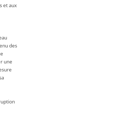
s et aux
seau
tenu des
ce
er une
mesure
sa
ruption