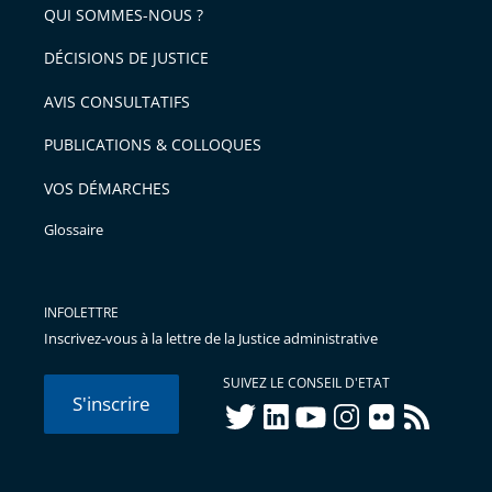
arriver
QUI SOMMES-NOUS ?
l'article
après
pour
DÉCISIONS DE JUSTICE
arriver
AVIS CONSULTATIFS
avant
PUBLICATIONS & COLLOQUES
VOS DÉMARCHES
Glossaire
INFOLETTRE
Inscrivez-vous à la lettre de la Justice administrative
SUIVEZ LE CONSEIL D'ETAT
S'inscrire
twitter
linkedIn
youtube
instagram
flickr
rss