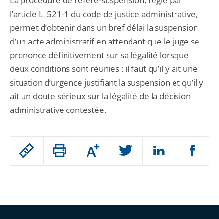
La procédure de référé-suspension, régie par
l’article L. 521-1 du code de justice administrative,
permet d’obtenir dans un bref délai la suspension
d’un acte administratif en attendant que le juge se
prononce définitivement sur sa légalité lorsque
deux conditions sont réunies : il faut qu’il y ait une
situation d’urgence justifiant la suspension et qu’il y
ait un doute sérieux sur la légalité de la décision
administrative contestée.
Passer
Augmenter
le
ou
réduire
partage
Passer
la
taille
de
le
de
la
l'article
partage
police
pour
de