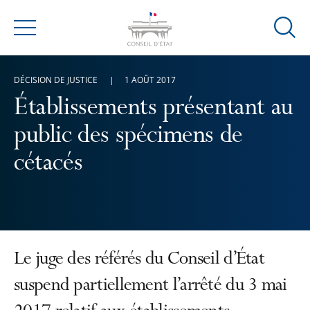
Ouvrir
Menu
la
modal
DÉCISION DE JUSTICE
1 AOÛT 2017
de
reche
Établissements présentant au
public des spécimens de
cétacés
Le juge des référés du Conseil d’État
suspend partiellement l’arrêté du 3 mai