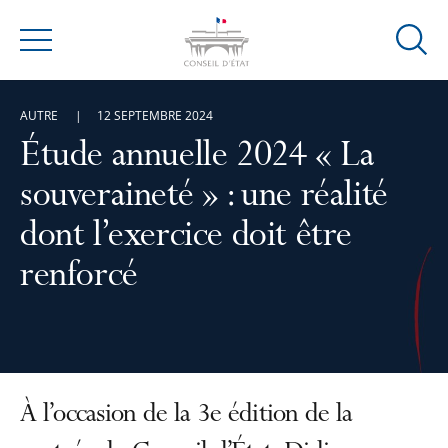
Ouvrir
Menu
la
modal
AUTRE
12 SEPTEMBRE 2024
de
reche
Étude annuelle 2024 « La
souveraineté » : une réalité
dont l’exercice doit être
renforcé
À l’occasion de la 3e édition de la