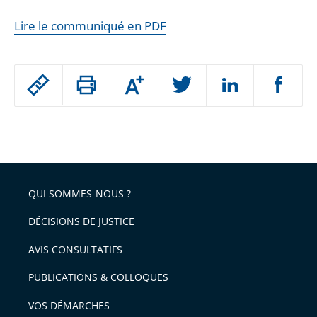
Lire le communiqué en PDF
Passer
Augmenter
le
ou
réduire
partage
Passer
la
taille
de
le
de
la
l'article
partage
police
pour
de
arriver
QUI SOMMES-NOUS ?
l'article
après
pour
DÉCISIONS DE JUSTICE
arriver
AVIS CONSULTATIFS
avant
PUBLICATIONS & COLLOQUES
VOS DÉMARCHES