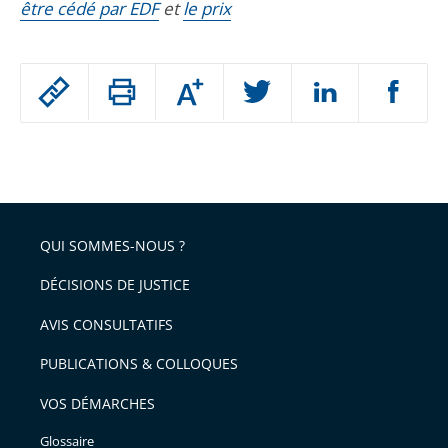
être cédé par EDF
et
le prix
Passer
Augmenter
le
ou
réduire
partage
Passer
la
taille
de
le
de
la
l'article
partage
police
pour
de
arriver
QUI SOMMES-NOUS ?
l'article
après
pour
DÉCISIONS DE JUSTICE
arriver
AVIS CONSULTATIFS
avant
PUBLICATIONS & COLLOQUES
VOS DÉMARCHES
Glossaire