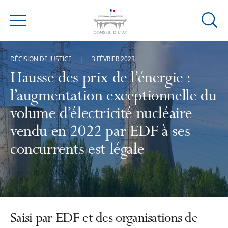
Ouvrir
Menu
la
modal
DÉCISION DE JUSTICE
3 FÉVRIER 2023
de
reche
Hausse des prix de l’énergie :
l’augmentation exceptionnelle du
volume d’électricité nucléaire
vendu en 2022 par EDF à ses
concurrents est légale
Saisi par EDF et des organisations de