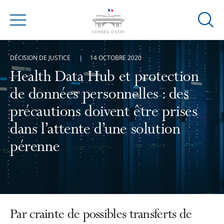
Ouvrir
Menu
la
modal
DÉCISION DE JUSTICE
14 OCTOBRE 2020
de
reche
Health Data Hub et protection
de données personnelles : des
précautions doivent être prises
dans l’attente d’une solution
pérenne
Par crainte de possibles transferts de