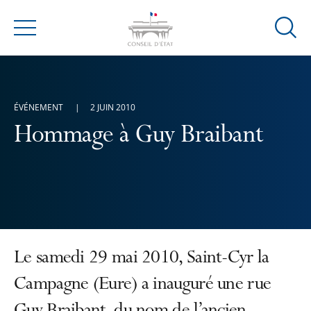
Ouvrir
Menu
la
modal
de
reche
ÉVÉNEMENT
2 JUIN 2010
Hommage à Guy Braibant
Le samedi 29 mai 2010, Saint-Cyr la
Campagne (Eure) a inauguré une rue