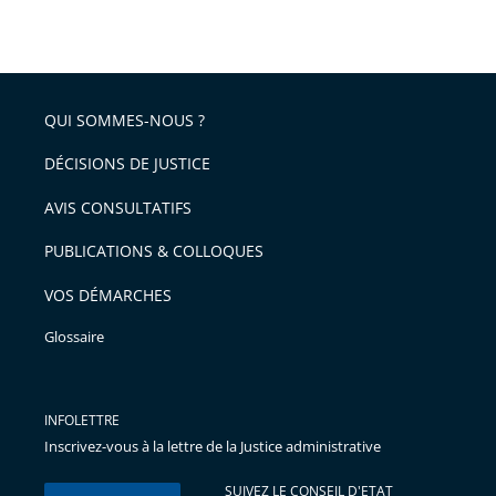
taille
de
le
de
la
l'article
partage
police
pour
de
arriver
QUI SOMMES-NOUS ?
l'article
après
pour
DÉCISIONS DE JUSTICE
arriver
AVIS CONSULTATIFS
avant
PUBLICATIONS & COLLOQUES
VOS DÉMARCHES
Glossaire
INFOLETTRE
Inscrivez-vous à la lettre de la Justice administrative
SUIVEZ LE CONSEIL D'ETAT