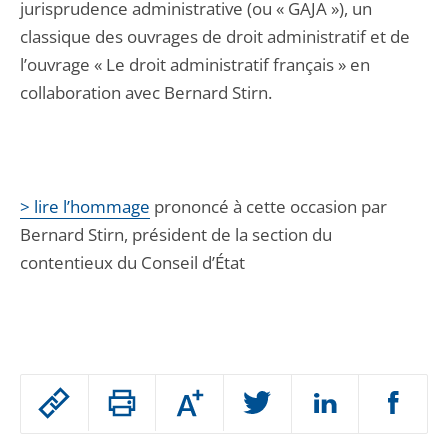
jurisprudence administrative (ou « GAJA »), un
classique des ouvrages de droit administratif et de
l’ouvrage « Le droit administratif français » en
collaboration avec Bernard Stirn.
> lire l’hommage
prononcé à cette occasion par
Bernard Stirn, président de la section du
contentieux du Conseil d’État
Passer
Augmenter
le
ou
réduire
partage
Passer
la