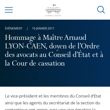
Ouvrir
Menu
la
modal
ÉVÉNEMENT
10 JANVIER 2011
de
reche
Hommage à Maître Arnaud
LYON-CAEN, doyen de l’Ordre
des avocats au Conseil d’État et à
la Cour de cassation
Le vice-président et les membres du Conseil d’Etat
ainsi que les agents du secrétariat de la section du
contentieux ont appris avec une vive émotion la