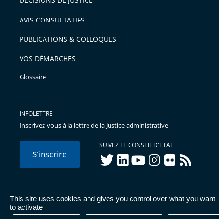
DÉCISIONS DE JUSTICE
arriver
AVIS CONSULTATIFS
avant
PUBLICATIONS & COLLOQUES
VOS DÉMARCHES
Glossaire
INFOLETTRE
Inscrivez-vous à la lettre de la Justice administrative
SUIVEZ LE CONSEIL D'ETAT
S'inscrire
twitter
linkedIn
youtube
instagram
flickr
rss
This site uses cookies and gives you control over what you want
© Conseil d'État 2026 -
Mentions légales
-
Cookies
-
Données
to activate
personnelles
-
Publications administratives
-
Accessibilité :