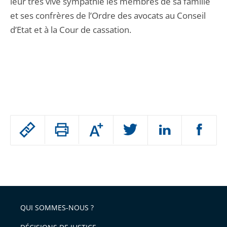
leur très vive sympathie les membres de sa famille
et ses confrères de l’Ordre des avocats au Conseil
d’Etat et à la Cour de cassation.
Passer
Augmenter
le
ou
réduire
partage
Passer
la
taille
de
le
de
la
l'article
partage
police
pour
de
arriver
QUI SOMMES-NOUS ?
l'article
après
pour