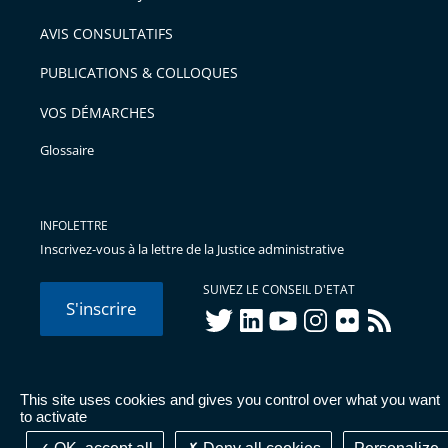
arriver
AVIS CONSULTATIFS
avant
PUBLICATIONS & COLLOQUES
VOS DÉMARCHES
Glossaire
INFOLETTRE
Inscrivez-vous à la lettre de la Justice administrative
SUIVEZ LE CONSEIL D'ETAT
S'inscrire
twitter
linkedIn
youtube
instagram
flickr
rss
This site uses cookies and gives you control over what you want
© Conseil d'État 2026 -
Mentions légales
-
Cookies
-
Données
to activate
personnelles
-
Publications administratives
-
Accessibilité :
partiellement conforme