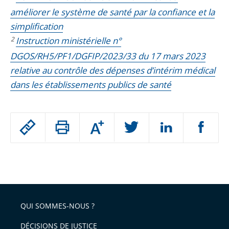
améliorer le système de santé par la confiance et la
simplification
2
Instruction ministérielle n°
DGOS/RH5/PF1/DGFIP/2023/33 du 17 mars 2023
relative au contrôle des dépenses d’intérim médical
dans les établissements publics de santé
Passer
Augmenter
le
ou
réduire
partage
Passer
la
taille
de
le
de
la
l'article
partage
police
pour
de
arriver
QUI SOMMES-NOUS ?
l'article
après
pour
DÉCISIONS DE JUSTICE