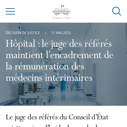
Ouvrir
Menu
la
modal
DÉCISION DE JUSTICE
11 MAI 2023
de
reche
Hôpital : le juge des référés
maintient l’encadrement de
la rémunération des
médecins intérimaires
Le juge des référés du Conseil d’État