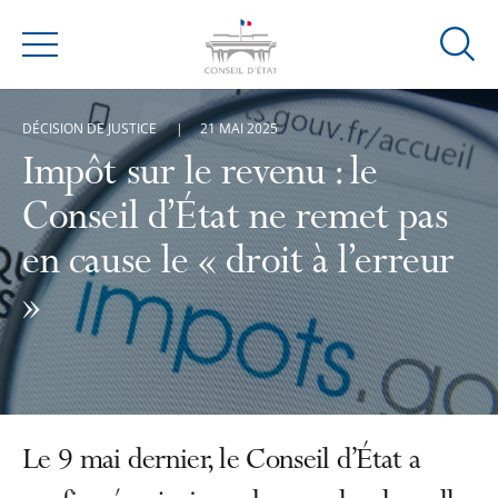
Ouvrir
Menu
la
modal
DÉCISION DE JUSTICE
21 MAI 2025
de
reche
Impôt sur le revenu : le
Conseil d’État ne remet pas
en cause le « droit à l’erreur
»
Le 9 mai dernier, le Conseil d’État a