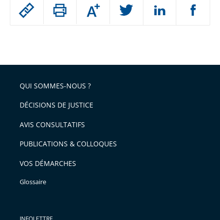
Passer
Augmenter
le
ou
réduire
partage
Passer
la
taille
de
le
de
la
l'article
partage
police
pour
de
arriver
QUI SOMMES-NOUS ?
l'article
après
pour
DÉCISIONS DE JUSTICE
arriver
AVIS CONSULTATIFS
avant
PUBLICATIONS & COLLOQUES
VOS DÉMARCHES
Glossaire
INFOLETTRE