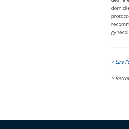
domicil
protoco
recomma
gynécol
> Lire 
> Retro