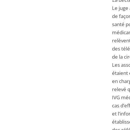
Le juge 
de façon
santé p
médicam
relèven
des télé
de la ci
Les ass
étaient
en charg
relevé 
IVG méd
cas d’ef
et l’inf
établis
des réf