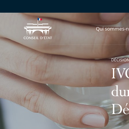
Qui sommes-n
DÉCISION
IV
dur
Dé