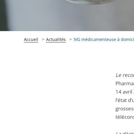
Accueil
Actualités
IVG médicamenteuse à domicile
Passer
Passer
Le recou
la
la
Pharmac
navigation
navigation
14 avril
de
de
l’état d
l'article
l'article
grosses
pour
pour
télécons
arriver
arriver
après
avant
La décis