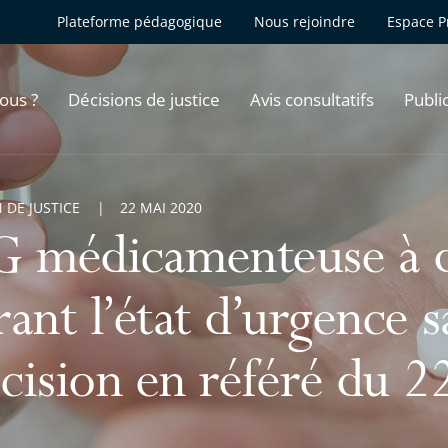
Plateforme pédagogique
Nous rejoindre
Espace P
ous ?
Décisions de justice
Avis consultatifs
Publi
 DE JUSTICE
22 MAI 2020
G médicamenteuse à 
ant l’état d’urgence s
cision en référé du 2