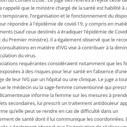
a rappelé que le ministre chargé de la santé est habilité à 
 temporaire, l’organisation et le fonctionnement du dispos
our répondre à l'épidémie de covid-19, y compris en mati
ents (sauf ceux destinés à éradiquer l’épidémie de Covid
t du Premier ministre). Il a également observé que le reco
consultations en matière d’IVG vise à contribuer à la dimi
rculation du virus.
ociations requérantes considéraient notamment que les
 exposées à des risques pour leur santé en l’absence d’une
e de leur IVG par un hôpital ou une clinique. Le juge a tou
que le médecin ou la sage-femme conventionné qui prescr
icamenteuse informe la femme sur les mesures à prend
fets secondaires, lui prescrit un traitement antidouleur ap
orme qu’elle peut se rendre en cas de difficulté dans un
sement de santé dont il lui communique les coordonnées. 
érés a également observé que l’autorisation de réaliser un