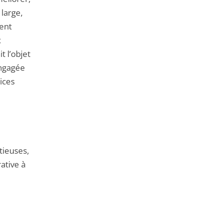
large,
ment
x
t l’objet
engagée
ices
tieuses,
ative à