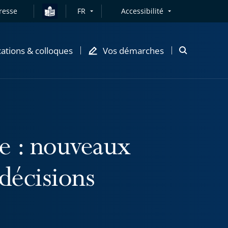
resse
FR
Accessibilité
cations & colloques
Vos démarches
Ouvrir
la
modale
de
recherche
ve : nouveaux
décisions