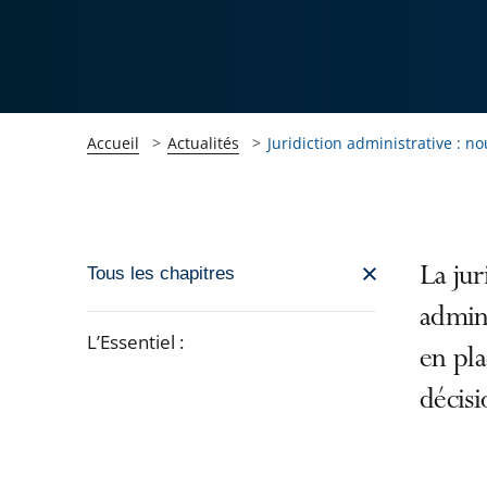
Accueil
Actualités
Juridiction administrative : n
Passer
La jur
Tous les chapitres
la
admini
navigation
L’Essentiel :
en pl
de
Passer
l'article
décisi
la
pour
navigation
arriver
de
après