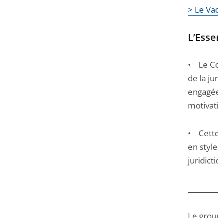
> Le V
l'article
pour
L’Essen
arriver
avant
• Le Co
de la ju
engagées
motivati
• Cette 
en style
juridict
________
Le grou