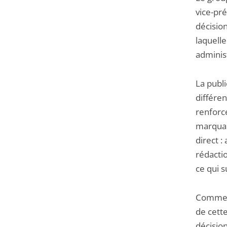
vice-pr
décision
laquelle
administ
La publ
différe
renforce
marquant
direct 
rédacti
ce qui s
Comme l
de cett
décision