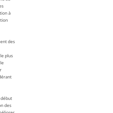
es
tion à
ction
ment des
le plus
le
r
dérant
e début
on des
méliorer,