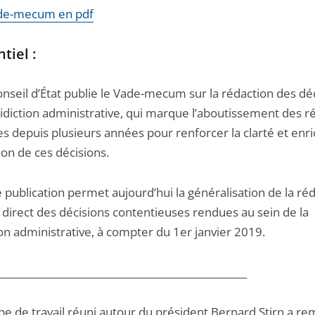
ade-mecum en pdf
tiel :
nseil d’État publie le Vade-mecum sur la rédaction des dé
ridiction administrative, qui marque l’aboutissement des r
 depuis plusieurs années pour renforcer la clarté et enric
on de ces décisions.
publication permet aujourd’hui la généralisation de la ré
 direct des décisions contentieuses rendues au sein de la
ion administrative, à compter du 1er janvier 2019.
___________________________________________________
pe de travail réuni autour du président Bernard Stirn a re