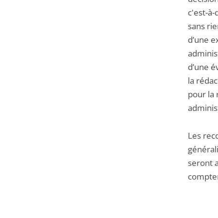
c'est-à-
sans rie
d’une e
administ
d’une év
la rédac
pour la 
administ
Les rec
générali
seront a
compter