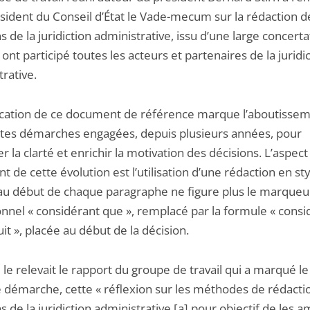
ésident du Conseil d’État le Vade-mecum sur la rédaction d
s de la juridiction administrative, issu d’une large concerta
 ont participé toutes les acteurs et partenaires de la juridi
rative.
ication de ce document de référence marque l’aboutisse
ntes démarches engagées, depuis plusieurs années, pour
r la clarté et enrichir la motivation des décisions. L’aspect 
 de cette évolution est l’utilisation d’une rédaction en sty
: au début de chaque paragraphe ne figure plus le marqueu
onnel « considérant que », remplacé par la formule « consi
uit », placée au début de la décision.
e relevait le rapport du groupe de travail qui a marqué l
e démarche, cette « réflexion sur les méthodes de rédacti
s de la juridiction administrative [a] pour objectif de les a