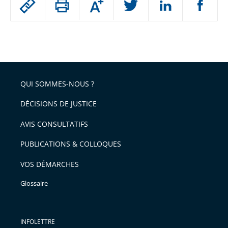
Augmenter
le
ou
réduire
partage
Passer
la
taille
de
le
de
la
l'article
partage
police
pour
de
arriver
QUI SOMMES-NOUS ?
l'article
après
pour
DÉCISIONS DE JUSTICE
arriver
AVIS CONSULTATIFS
avant
PUBLICATIONS & COLLOQUES
VOS DÉMARCHES
Glossaire
INFOLETTRE