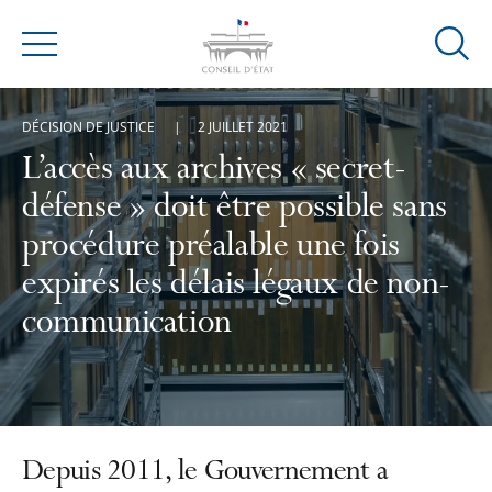
Ouvrir
Menu
la
modal
DÉCISION DE JUSTICE
2 JUILLET 2021
de
reche
L’accès aux archives « secret-
défense » doit être possible sans
procédure préalable une fois
expirés les délais légaux de non-
communication
Depuis 2011, le Gouvernement a