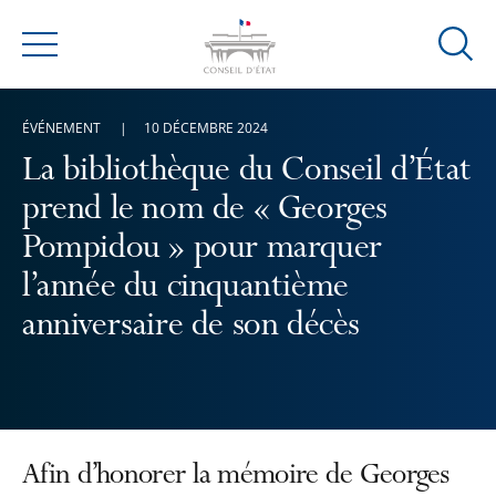
Ouvrir
Menu
la
modal
ÉVÉNEMENT
10 DÉCEMBRE 2024
de
reche
La bibliothèque du Conseil d’État
prend le nom de « Georges
Pompidou » pour marquer
l’année du cinquantième
anniversaire de son décès
Afin d’honorer la mémoire de Georges