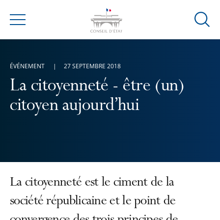
Ouvrir
Menu
la
modal
de
ÉVÉNEMENT
27 SEPTEMBRE 2018
reche
La citoyenneté - être (un)
citoyen aujourd’hui
La citoyenneté est le ciment de la
société républicaine et le point de