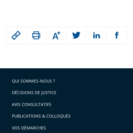
Passer
Augmenter
le
ou
réduire
partage
Passer
la
taille
de
le
de
la
l'article
partage
police
pour
de
arriver
QUI SOMMES-NOUS ?
l'article
après
pour
DÉCISIONS DE JUSTICE
arriver
AVIS CONSULTATIFS
avant
PUBLICATIONS & COLLOQUES
VOS DÉMARCHES