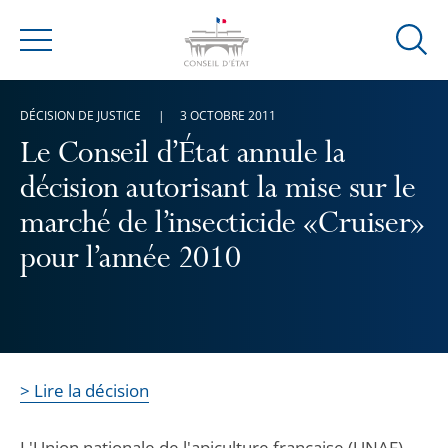
Ouvrir
Menu
la
modal
DÉCISION DE JUSTICE
3 OCTOBRE 2011
de
reche
Le Conseil d’État annule la
décision autorisant la mise sur le
marché de l’insecticide «Cruiser»
pour l’année 2010
> Lire la décision
L'Union nationale de l'apiculture française (UNAF)