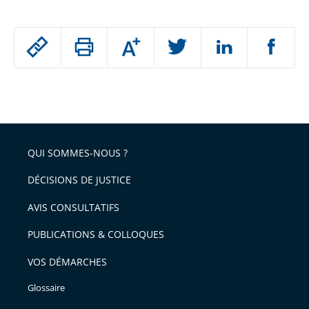
Passer
Augmenter
le
ou
réduire
partage
Passer
la
taille
de
le
de
la
l'article
partage
police
pour
de
arriver
QUI SOMMES-NOUS ?
l'article
après
pour
DÉCISIONS DE JUSTICE
arriver
AVIS CONSULTATIFS
avant
PUBLICATIONS & COLLOQUES
VOS DÉMARCHES
Glossaire